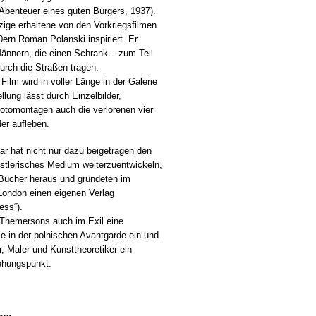
Abenteuer eines guten Bürgers, 1937).
nzige erhaltene von den Vorkriegsfilmen
0ern Roman Polanski inspiriert. Er
ännern, die einen Schrank – zum Teil
urch die Straßen tragen.
Film wird in voller Länge in der Galerie
llung lässt durch Einzelbilder,
tomontagen auch die verlorenen vier
er aufleben.
r hat nicht nur dazu beigetragen den
stlerisches Medium weiterzuentwickeln,
 Bücher heraus und gründeten im
London einen eigenen Verlag
ess“).
Themersons auch im Exil eine
e in der polnischen Avantgarde ein und
r, Maler und Kunsttheoretiker ein
iehungspunkt.