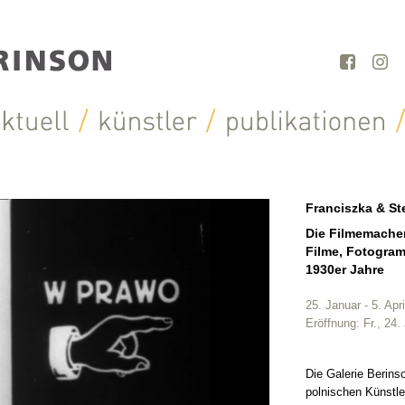
Franciszka & S
Die Filmemacher
Filme, Fotogra
1930er Jahre
25. Januar - 5. Apr
Eröffnung: Fr., 24
Die Galerie Berinso
polnischen Künstl