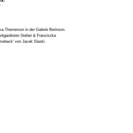
nx:
’
ka Themerson in der Galerie Berinson.
ntgardisten Stefan & Franciszka
eback’ von Jacek Slaski.