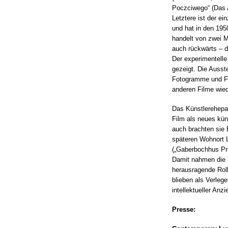
Poczciwego“ (Das 
Letztere ist der ei
und hat in den 195
handelt von zwei M
auch rückwärts – d
Der experimentelle 
gezeigt. Die Ausste
Fotogramme und Fo
anderen Filme wied
Das Künstlerehepaa
Film als neues kün
auch brachten sie
späteren Wohnort 
(„Gaberbochhus Pr
Damit nahmen die 
herausragende Roll
blieben als Verlege
intellektueller Anz
Presse: