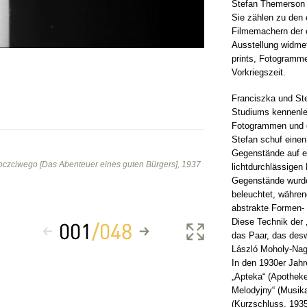
Stefan Themerson 
Sie zählen zu den 
Filmemachern der 
Ausstellung widmet
prints, Fotogramm
Vorkriegszeit.
Franciszka und St
Studiums kennenler
Fotogrammen und e
Stefan schuf einen
Gegenstände auf e
oczciwego [Das Abenteuer eines guten Bürgers], 1937
lichtdurchlässigen 
Gegenstände wurd
beleuchtet, währen
abstrakte Formen- u
Diese Technik der 
das Paar, das des
László Moholy-Nagy
In den 1930er Jahre
„Apteka“ (Apotheke
Melodyjny“ (Musik
(Kurzschluss, 193