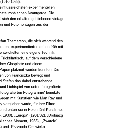
(1910-1988).
einflussreichsten experimentellen
osteuropäischen Avantgarde. Die
 sich den erhalten gebliebenen vintage
en und Fotomontagen aus der
efan Themerson, die sich während des
nten, experimentierten schon früh mit
ntwickelten eine eigene Technik.
 Trickfilmtisch, auf dem verschiedene
iner Glasplatte und einem
Papier platziert werden konnten. Die
en von Franciszka bewegt und
d Stefan das dabei entstehende
nd Lichtspiel von unten fotografierte.
‚fotografierten Fotogramme‘ benutzte
wegen mit Künstlern wie Man Ray und
 verglichen wurde, für ihre Filme.
n drehten sie in Polen fünf Kurzfilme:
, 1930), „Europa“ (1931/32), „Drobiazg
alisches Moment, 1933), „Zwarcie“
5) und „Przygoda Człowieka