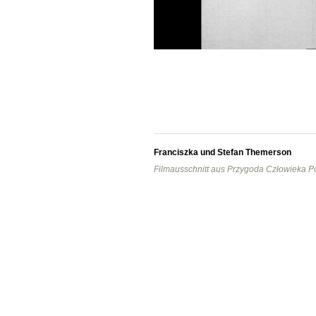
Franciszka und Stefan Themerson
Filmausschnitt aus Przygoda Człowieka P