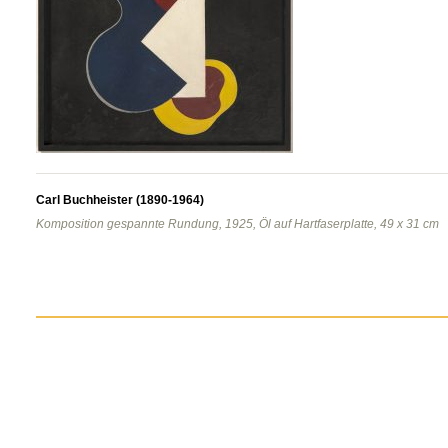
Carl Buchheister (1890-1964)
Komposition gespannte Rundung, 1925, Öl auf Hartfaserplatte, 49 x 31 cm