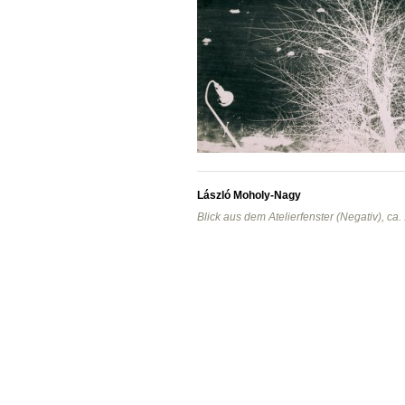
László Moholy-Nagy
Blick aus dem Atelierfenster (Negativ), ca.