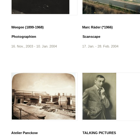
Weegee (1899-1968)
Marc Räder (*1966)
Photographien
Scanscape
16. Nov., 2003 - 10. Jan. 2004
17. Jan. - 28. Feb. 2004
Atelier Panckow
TALKING PICTURES