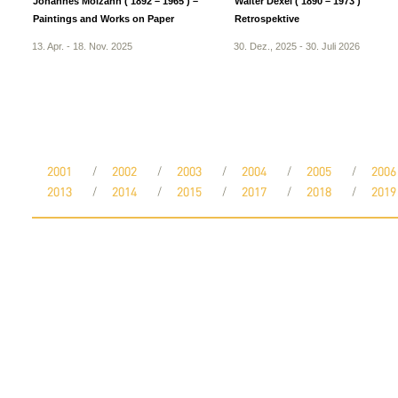
Johannes Molzahn ( 1892 – 1965 ) –
Walter Dexel ( 1890 – 1973 )
Paintings and Works on Paper
Retrospektive
13. Apr. - 18. Nov. 2025
30. Dez., 2025 - 30. Juli 2026